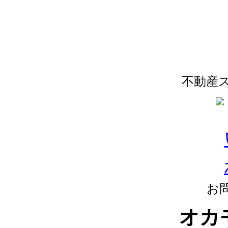
不動産
お
オカ