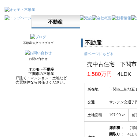
不動産スタッフブログ
前ページにもどる
お問い合わせ
売中古住宅 下関市
オカモト不動産
1,580万円
4LDK
下関市の不動産
戸建て・マンション・土地など
売買物件ならお任せください。
所在地
下関市上新地五丁
交通
サンデン交通了
土地面積
197.99 ㎡
前
床面積：
【1階】
間取り：
4LDK