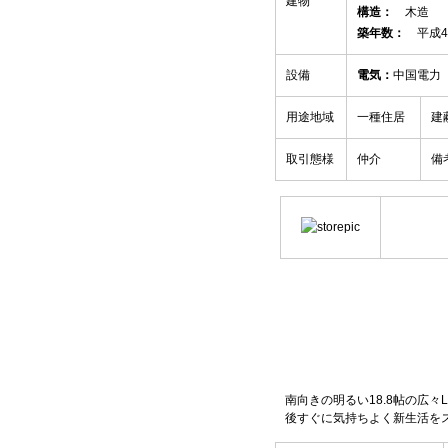
建物
構造：
木造
築年数：
平成4
設備
電気：
中国電
用途地域
一種住居
建
取引態様
仲介
備
南向きの明るい18.8帖の広
後すぐに気持ちよく新生活を