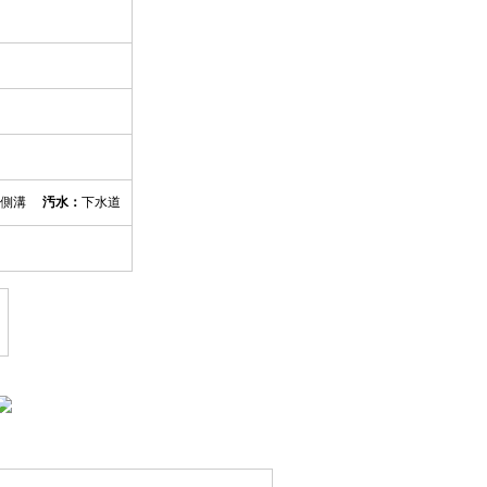
側溝
汚水：
下水道