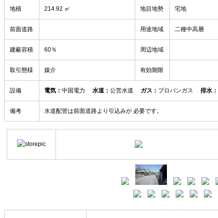
地積
214.92 ㎡
地目地勢
宅地
前面道路
用途地域
二種中高層
建蔽容積
60％
周辺地域
取引態様
媒介
有効期限
設備
電気：
中国電力
水道：
公営水道
ガス：
プロパンガス
排水：
備考
水道配管は前面道路より引込みが 必要です。